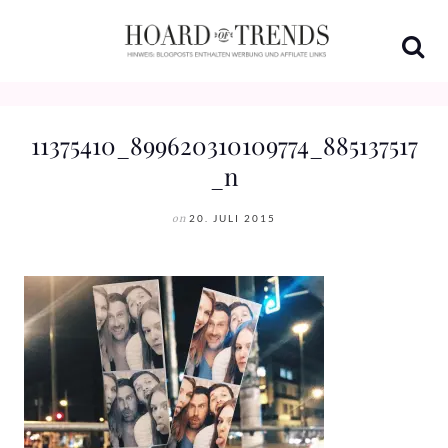
Skip
to
content
11375410_899620310109774_885137517
_n
on
20. JULI 2015