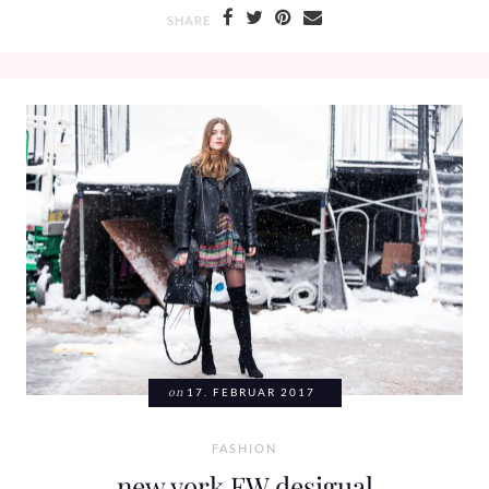
SHARE
on
17. FEBRUAR 2017
FASHION
new york FW desigual