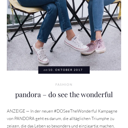
on
10. OKTOBER 2017
FASHION
pandora – do see the wonderful
ANZEIGE — In der neuen #DOSeeTheWonderful Kampagne
von PANDORA geht es darum, die alltäglichen Triumphe zu
zeigen, die das Leben so besonders und einzigartig machen,