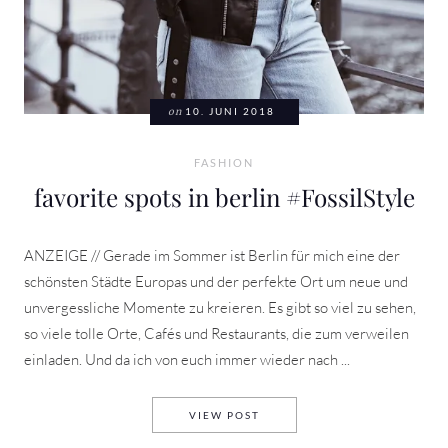
on
10. JUNI 2018
FASHION
favorite spots in berlin #FossilStyle
ANZEIGE // Gerade im Sommer ist Berlin für mich eine der
schönsten Städte Europas und der perfekte Ort um neue und
unvergessliche Momente zu kreieren. Es gibt so viel zu sehen,
so viele tolle Orte, Cafés und Restaurants, die zum verweilen
einladen. Und da ich von euch immer wieder nach ...
FAVORITE SPOTS IN BERLIN 
VIEW POST