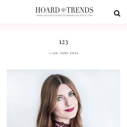
Skip
to
content
123
on
20. JUNI 2016