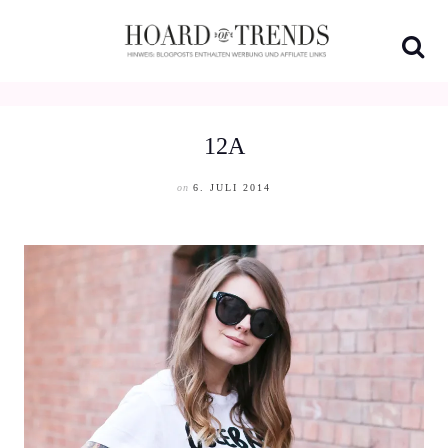
Skip
to
content
12A
on
6. JULI 2014