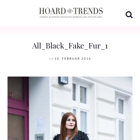
Skip
to
content
All_Black_Fake_Fur_1
on
10. FEBRUAR 2016