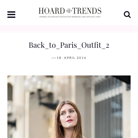
Skip
to
content
Back_to_Paris_Outfit_2
on
18. APRIL 2016