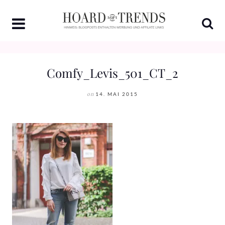
Skip
to
content
Comfy_Levis_501_CT_2
on
14. MAI 2015