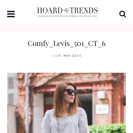
Skip
to
content
Comfy_Levis_501_CT_6
on
14. MAI 2015