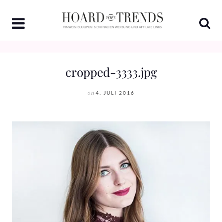
Skip
to
content
cropped-3333.jpg
on
4. JULI 2016