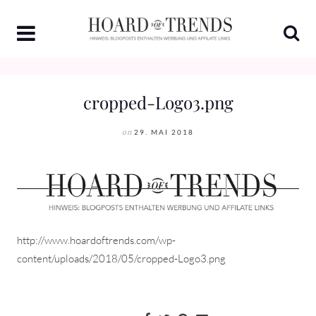
Skip
to
content
cropped-Logo3.png
on
29. MAI 2018
http://www.hoardoftrends.com/wp-
content/uploads/2018/05/cropped-Logo3.png