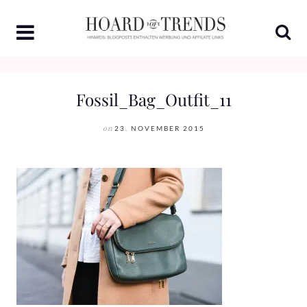
Skip
to
content
Fossil_Bag_Outfit_11
on
23. NOVEMBER 2015