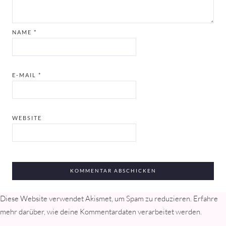
NAME
*
E-MAIL
*
WEBSITE
Diese Website verwendet Akismet, um Spam zu reduzieren.
Erfahre
mehr darüber, wie deine Kommentardaten verarbeitet werden
.