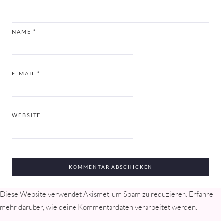
NAME
*
E-MAIL
*
WEBSITE
Diese Website verwendet Akismet, um Spam zu reduzieren.
Erfahre
mehr darüber, wie deine Kommentardaten verarbeitet werden
.