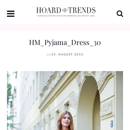
Skip
to
content
HM_Pyjama_Dress_30
on
25. AUGUST 2015