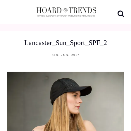
Skip
to
content
Lancaster_Sun_Sport_SPF_2
on
9. JUNI 2017