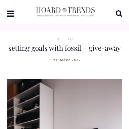
Skip
to
content
LIFESTYLE
setting goals with fossil + give-away
on
24. MÄRZ 2019