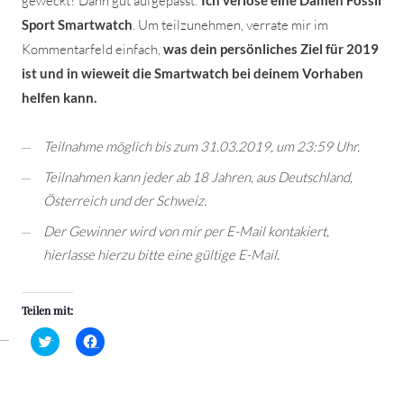
geweckt? Dann gut aufgepasst:
Ich verlose eine Damen Fossil
Sport Smartwatch
. Um teilzunehmen, verrate mir im
Kommentarfeld einfach,
was dein persönliches Ziel für 2019
ist und in wieweit die Smartwatch bei deinem Vorhaben
helfen kann.
Teilnahme möglich bis zum 31.03.2019, um 23:59 Uhr.
Teilnahmen kann jeder ab 18 Jahren, aus Deutschland,
Österreich und der Schweiz.
Der Gewinner wird von mir per E-Mail kontakiert,
hierlasse hierzu bitte eine gültige E-Mail.
Teilen mit:
Klick,
Klick,
um
um
über
auf
Twitter
Facebook
zu
zu
teilen
teilen