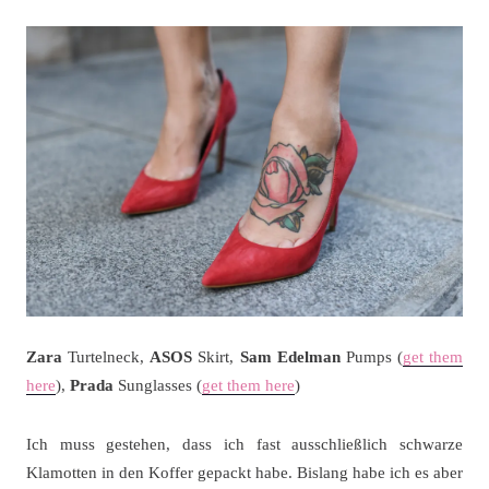
Zara
Turtelneck,
ASOS
Skirt,
Sam Edelman
Pumps (
get them
here
),
Prada
Sunglasses (
get them here
)
Ich muss gestehen, dass ich fast ausschließlich schwarze
Klamotten in den Koffer gepackt habe. Bislang habe ich es aber