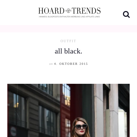
Skip
to
content
OUTFIT
all black.
on
4. OKTOBER 2015