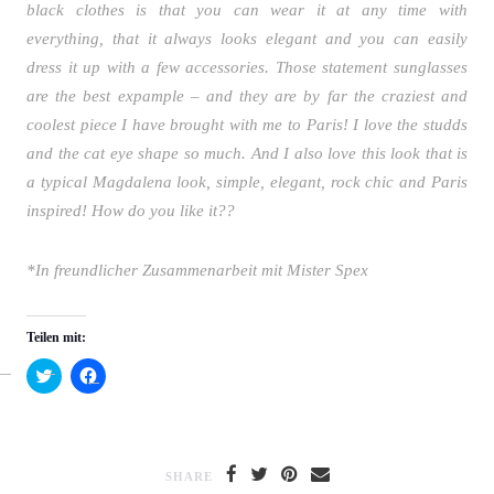
black clothes is that you can wear it at any time with
everything, that it always looks elegant and you can easily
dress it up with a few accessories. Those statement sunglasses
are the best expample – and they are by far the craziest and
coolest piece I have brought with me to Paris! I love the studds
and the cat eye shape so much. And I also love this look that is
a typical Magdalena look, simple, elegant, rock chic and Paris
inspired! How do you like it??
*In freundlicher Zusammenarbeit mit Mister Spex
Teilen mit:
Klick,
Klick,
um
um
über
auf
Twitter
Facebook
zu
zu
teilen
teilen
(Wird
(Wird
in
in
SHARE
neuem
neuem