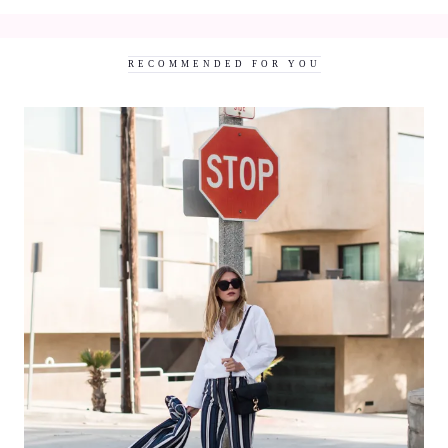
Fenster
Fenster
geöffnet)
geöffnet)
RECOMMENDED FOR YOU