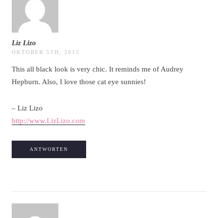
Liz Lizo
OKTOBER 5TH, 2015
This all black look is very chic. It reminds me of Audrey
Hepburn. Also, I love those cat eye sunnies!
– Liz Lizo
http://www.LizLizo.com
ANTWORTEN