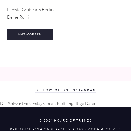
Liebste Grüße aus Berlin
Deine Romi
ANTWORTEN
FOLLOW ME ON INSTAGRAM
Die Antwort von Instagram enthielt ungültige Daten.
© 2024 HOARD OF TRENDS
PERSONAL FASHION & BEAUTY BLOG - MODE BLOG AUS