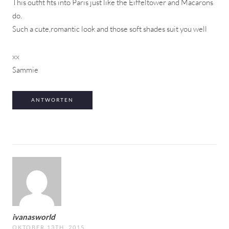
This outfit fits into Paris just like the Eiffeltower and Macarons
do.
Such a cute,romantic look and those soft shades suit you well
xx
Sammie
ANTWORTEN
ivanasworld
OKTOBER 13TH, 2015