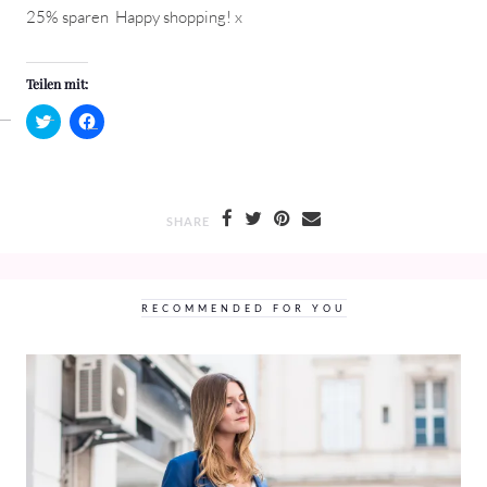
25% sparen
Happy shopping! x
Teilen mit:
Klick,
Klick,
um
um
über
auf
Twitter
Facebook
zu
zu
teilen
teilen
(Wird
(Wird
in
in
SHARE
neuem
neuem
Fenster
Fenster
geöffnet)
geöffnet)
RECOMMENDED FOR YOU