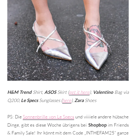
H&M Trend
Shirt,
ASOS
Skirt (
get it here
),
Valentino
Bag via
Q200,
Le Specs
Sunglasses (
here
),
Zara
Shoes
PS: Die
Sonnenbrille von Le Specs
und viiiiele andere hübsche
Dinge, gibt es diese Woche übrigens bei
Shopbop
im Friends
& Family Sale! Ihr könnt mit dem Code „INTHEFAM25“ ganze