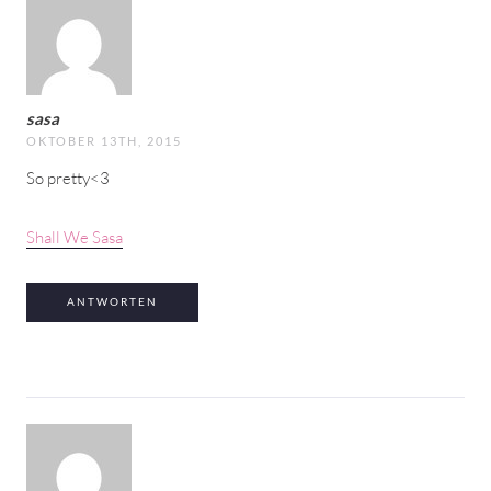
sasa
OKTOBER 13TH, 2015
So pretty<3
Shall We Sasa
ANTWORTEN