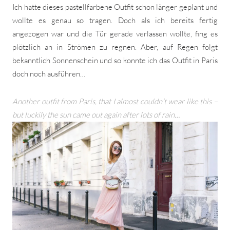
Ich hatte dieses pastellfarbene Outfit schon länger geplant und
wollte es genau so tragen. Doch als ich bereits fertig
angezogen war und die Tür gerade verlassen wollte, fing es
plötzlich an in Strömen zu regnen. Aber, auf Regen folgt
bekanntlich Sonnenschein und so konnte ich das Outfit in Paris
doch noch ausführen…
Another outfit from Paris, that I almost couldn’t wear like this –
but luckily the sun came out again after lots of rain…