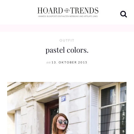
Skip
to
content
OUTFIT
pastel colors.
on
13. OKTOBER 2015