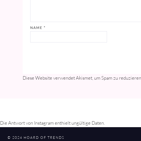
NAME
*
Diese Website verwendet Akismet, um Spam zu reduziere
Die Antwort von Instagram enthielt ungültige Daten.
© 2024 HOARD OF TRENDS