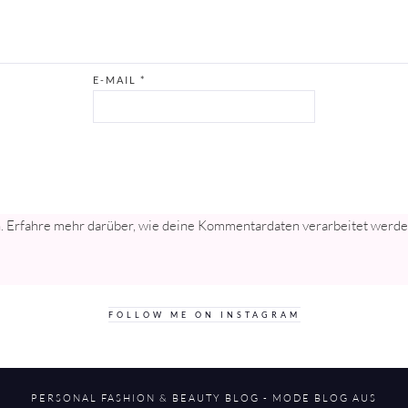
E-MAIL
*
n.
Erfahre mehr darüber, wie deine Kommentardaten verarbeitet werd
FOLLOW ME ON INSTAGRAM
PERSONAL FASHION & BEAUTY BLOG - MODE BLOG AUS