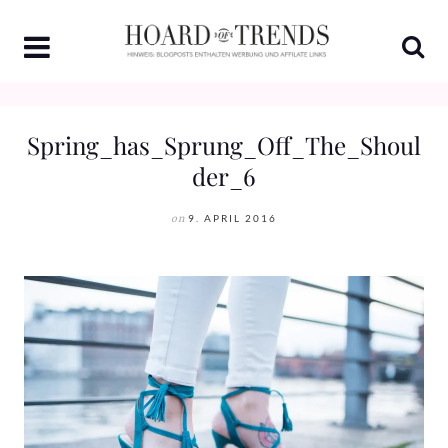
Skip
to
content
Spring_has_Sprung_Off_The_Shoul
der_6
on
9. APRIL 2016