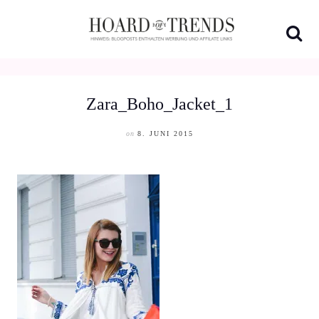
Skip
to
content
Zara_Boho_Jacket_1
on
8. JUNI 2015