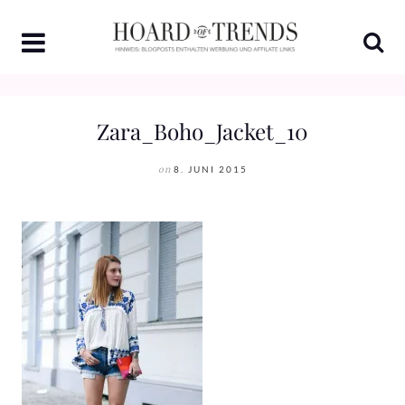
Skip
to
content
Zara_Boho_Jacket_10
on
8. JUNI 2015