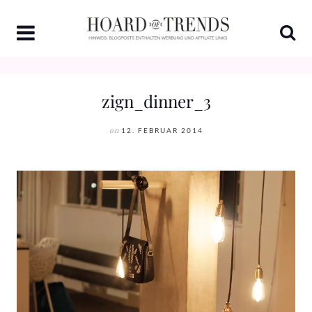
Skip
to
content
zign_dinner_3
on
12. FEBRUAR 2014