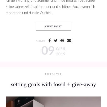
ich den Frühling und Sommer und finde modisch betrachtet
keine Jahreszeit inspirierender und schöner. Auch wenn ich
monotone und dunkle Outfits ...
SPRING READY & SNEAKER L
VIEW POST
SHARE
09
APR
2019
LIFESTYLE
setting goals with fossil + give-away