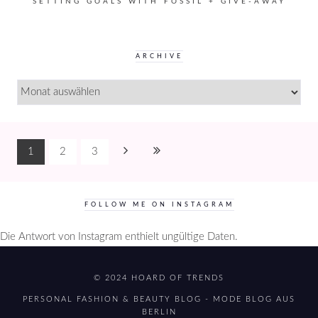
SETTING GOALS WITH FOSSIL + GIVE-AWAY
ARCHIVE
ARCHIVE
1
2
3
FOLLOW ME ON INSTAGRAM
Die Antwort von Instagram enthielt ungültige Daten.
© 2024 HOARD OF TRENDS
PERSONAL FASHION & BEAUTY BLOG - MODE BLOG AUS
BERLIN