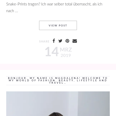
Snake-Prints tragen? Ich war selber total überrascht, als ich
nach ...
SNAKE PRINT
VIEW POST
SHARE
14
MRZ
2019
BONJOUR, MY NAME IS MAGDALENA! WELCOME TO
MY WORLD OF FASHION, BEAUTY, LIFESTYLE AND
TRAVEL…