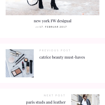
new york FW desigual
on
17. FEBRUAR 2017
PREVIOUS POST
catrice beauty must-haves
NEXT POST
paris studs and leather