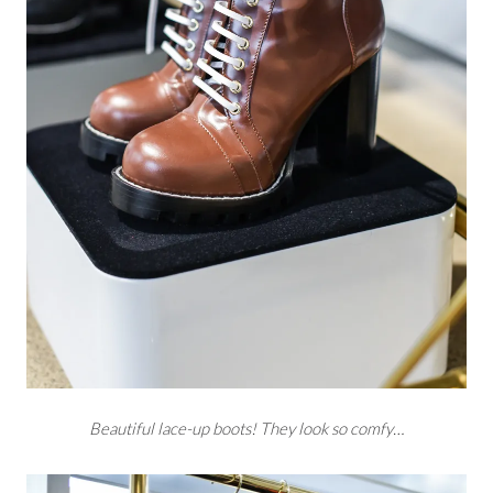
Beautiful lace-up boots! They look so comfy…