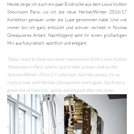
Heute zeige ich euch ein paar Eindrücke aus dem Louis Vuitton
Showroom Paris, wo ich die neue Herbst/Winter 2016/17
Kollektion genauer unter die Lupe genommen habe. Und wie
immer bin ich ganz entzückt und schwer verliebt in Nicolas
Ghesquieres Arbeit. Nachfolgend seht ihr einen großartigen
Mix aus futuristisch, sportlich und elegant…
Today I want to show you some impressions of the Louis Vuitton
Showroom in Paris, where I got to take a closer look on the
Autumn/Winter 2016/17 collection. And like always, I’m so
crazy in love
with Nicolas Ghesquieres work again. You’ll see a
great mix of futuristic, sporty and elegant after the jump…