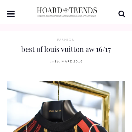
Skip
to
content
FASHION
best of louis vuitton aw 16/17
on
16. MÄRZ 2016