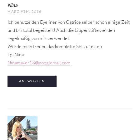
Nina
MÄRZ 9TH, 2016
Ich benutze den Eyeliner von Catrice selber schon einige Zeit
und bin total begeistert! Auch die Lippenstifte werden
regelmäßig von mir verwendet!
Würde mich freuen das komplette Set zu testen.
Lg, Nina
Ninamayer13@googlemail.com
ANTWORTEN