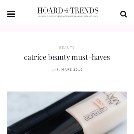
Skip
to
content
BEAUTY
catrice beauty must-haves
on
9. MÄRZ 2016