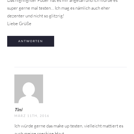
Das highlighter Puder hat es mir angetan und ich würde es
super gerne mal testen… Ich mag es nämlich auch eher
dezenter und nicht so glitzrig!
Liebe Grüße
ANTWORTEN
Tini
MÄRZ 11TH, 2016
Ich würde gerne das make up testen, vielleicht mattiert es
auch meine speckige Haut