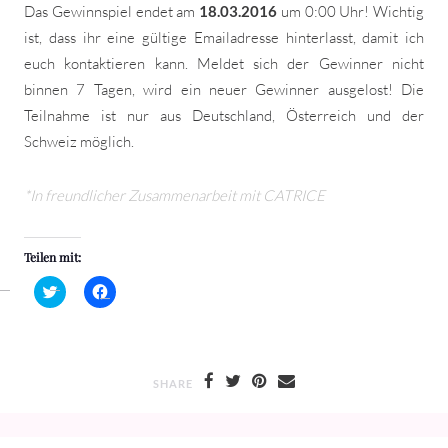
Das Gewinnspiel endet am
18.03.2016
um 0:00 Uhr! Wichtig
ist, dass ihr eine gültige Emailadresse hinterlasst, damit ich
euch kontaktieren kann. Meldet sich der Gewinner nicht
binnen 7 Tagen, wird ein neuer Gewinner ausgelost! Die
Teilnahme ist nur aus Deutschland, Österreich und der
Schweiz möglich.
*In freundlicher Zusammenarbeit mit CATRICE
Teilen mit:
Klick,
Klick,
um
um
über
auf
Twitter
Facebook
zu
zu
teilen
teilen
(Wird
(Wird
in
in
SHARE
neuem
neuem
Fenster
Fenster
geöffnet)
geöffnet)