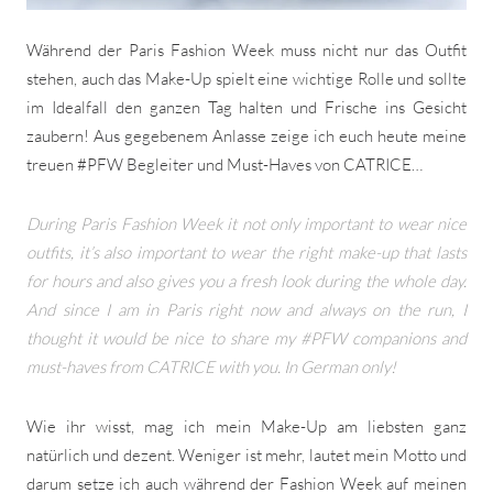
Während der Paris Fashion Week muss nicht nur das Outfit
stehen, auch das Make-Up spielt eine wichtige Rolle und sollte
im Idealfall den ganzen Tag halten und Frische ins Gesicht
zaubern! Aus gegebenem Anlasse zeige ich euch heute meine
treuen #PFW Begleiter und Must-Haves von CATRICE…
During Paris Fashion Week it not only important to wear nice
outfits, it’s also important to wear the right make-up that lasts
for hours and also gives you a fresh look during the whole day.
And since I am in Paris right now and always on the run, I
thought it would be nice to share my #PFW companions and
must-haves from CATRICE with you. In German only!
Wie ihr wisst, mag ich mein Make-Up am liebsten ganz
natürlich und dezent. Weniger ist mehr, lautet mein Motto und
darum setze ich auch während der Fashion Week auf meinen