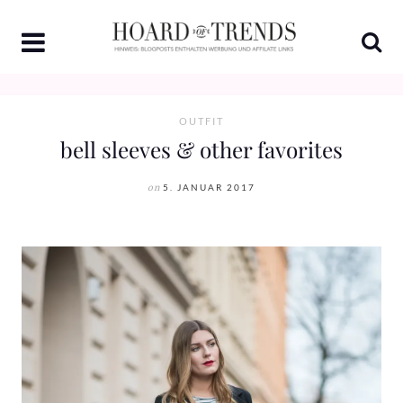
Skip
to
content
OUTFIT
bell sleeves & other favorites
on
5. JANUAR 2017