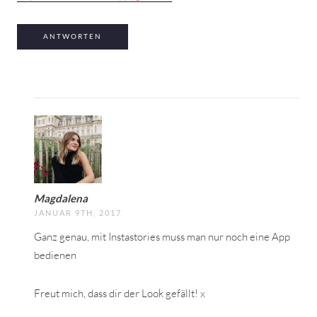
ANTWORTEN
Magdalena
JANUAR 9TH, 2017
Ganz genau, mit Instastories muss man nur noch eine App
bedienen
Freut mich, dass dir der Look gefällt! x