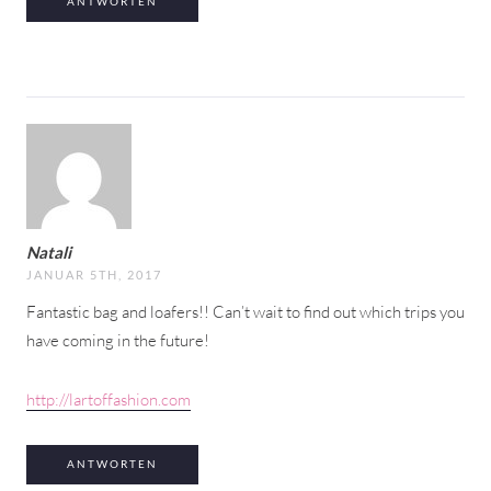
ANTWORTEN
Natali
JANUAR 5TH, 2017
Fantastic bag and loafers!! Can’t wait to find out which trips you
have coming in the future!
http://lartoffashion.com
ANTWORTEN