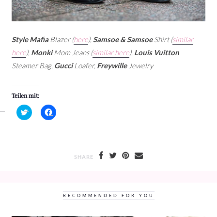
Style Mafia
Blazer (
here
),
Samsoe & Samsoe
Shirt (
similar
here
),
Monki
Mom Jeans (
similar here
),
Louis Vuitton
Steamer Bag,
Gucci
Loafer,
Freywille
Jewelry
Teilen mit:
Klick,
Klick,
um
um
über
auf
Twitter
Facebook
zu
zu
teilen
teilen
(Wird
(Wird
in
in
SHARE
neuem
neuem
Fenster
Fenster
geöffnet)
geöffnet)
RECOMMENDED FOR YOU