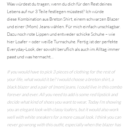
Was würdest du tragen, wenn du dich für den Rest deines
Lebens auf nur 3 Teile festlegen müsstest? Ich würde
diese Kombination aus Breton Shirt, einem schwarzen Blazer
und einer (Mom) Jeans wählen. Für mich einfach unschlagbar.
Dazu noch rote Lippen und entweder schicke Schuhe – wie
hier Loafer – oder weiße Turnschuhe. Fertig ist der perfekte
Everyday-Look, der sowohl beruflich als auch im Alltag immer
passt und was hermacht…
If you would have to pick 3 pieces of clothing for the rest of
your life, what would it be? I would choose a breton shirt, a
black blazer and a pair of (mom) jeans. I could live in this combo
forever and ever. All you need to add is some red lipstick and
decide what kind of shoes you want to wear. Today I’m showing
you an elegant look with classy loafers, but it would also work
well with white sneakers for a more casual look. I think you can
never go wrong with this outfit, especially when the blazer has