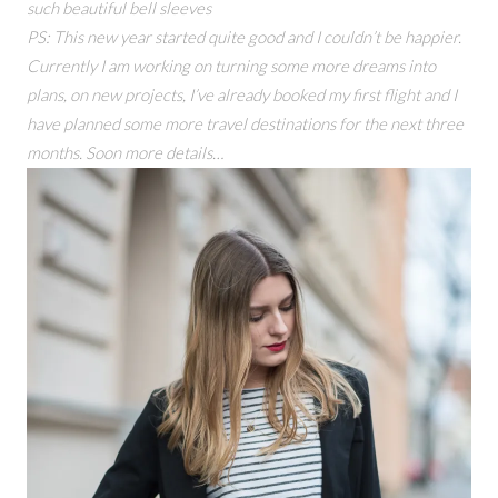
such
beautiful bell sleeves
PS: This new year started quite good and I couldn’t be happier.
Currently I am working on turning some more dreams into
plans, on new projects,
I’ve already booked my first flight and I
have planned some more travel destinations for the next three
months. Soon more details…