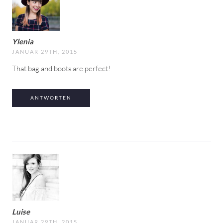
Ylenia
JANUAR 29TH, 2015
That bag and boots are perfect!
ANTWORTEN
Luise
JANUAR 29TH, 2015