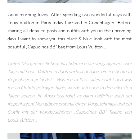
Good morning loves! After spending two wonderful days with
Louis Vuitton in Paris today I arrived in Copenhagen.. Before
sharing all detailed posts and outfits with you in the upcoming
days I want to show you this black & blue look with the most
beautiful „Capucines BB“ bag from Louis Vuitton…
Guten Morgen ihr lieben! Nachdem ich die vergangenen zwei
Tage mit Louis Vuitton in Paris verbracht habe, bin ich heute in
Kopenhagen gelandet… Was ich in Paris alles erlebt und was
ich an Outfits getragen habe, werde ich euch in den nächsten
Tagen zeigen. Im Anschluss folgt es dann natürlich auch um
Kopenhagen! Nun gibt es erst mal einen Vorgeschmack und ein
Outfit mit der wunderschönen „Capucines BB“ Tasche von
Louis Vuitton…