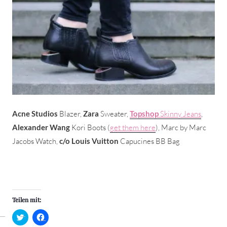
Acne Studios
Blazer,
Zara
Sweater,
Topshop
Skinny Jeans
,
Alexander Wang
Kori Boots (
get them here
), Marc by Marc
Jacobs Watch,
c/o Louis Vuitton
Capucines BB Bag
Teilen mit:
Klick,
Klick,
um
um