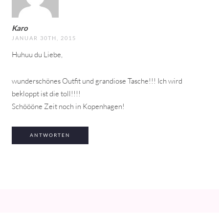
Karo
JANUAR 30TH, 2015
Huhuu du Liebe,
wunderschönes Outfit und grandiose Tasche!!! Ich wird
bekloppt ist die toll!!!!
Schöööne Zeit noch in Kopenhagen!
ANTWORTEN