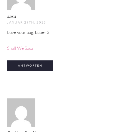
sasa
JANUAR 29TH, 2015
Love your bag, babe<3
Shall We Sasa
ANTWORTEN