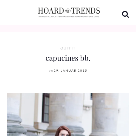
Skip
to
content
OUTFIT
capucines bb.
on
29. JANUAR 2015