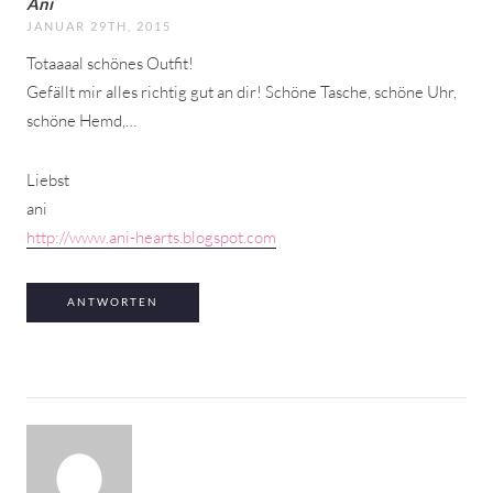
Ani
JANUAR 29TH, 2015
Totaaaal schönes Outfit!
Gefällt mir alles richtig gut an dir! Schöne Tasche, schöne Uhr,
schöne Hemd,…
Liebst
ani
http://www.ani-hearts.blogspot.com
ANTWORTEN