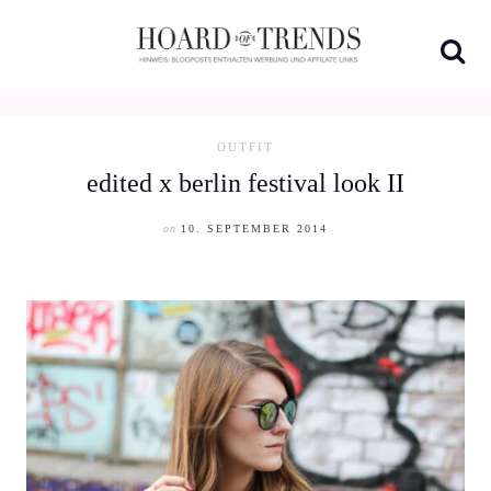
Skip
to
content
OUTFIT
edited x berlin festival look II
on
10. SEPTEMBER 2014