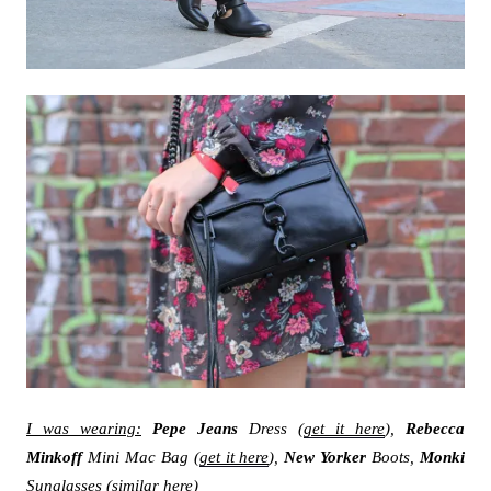
I was wearing:
Pepe Jeans
Dress (
get it here
),
Rebecca
Minkoff
Mini Mac Bag (
get it here
),
New Yorker
Boots,
Monki
Sunglasses (
similar here
)