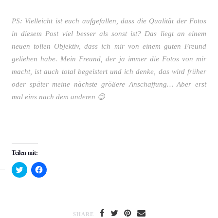
PS: Vielleicht ist euch aufgefallen, dass die Qualität der Fotos
in diesem Post viel besser als sonst ist? Das liegt an einem
neuen tollen Objektiv, dass ich mir von einem guten Freund
geliehen habe. Mein Freund, der ja immer die Fotos von mir
macht, ist auch total begeistert und ich denke, das wird früher
oder später meine nächste größere Anschaffung… Aber erst
mal eins nach dem anderen 😉
Teilen mit:
Klick,
Klick,
um
um
über
auf
Twitter
Facebook
zu
zu
teilen
teilen
(Wird
(Wird
in
in
SHARE