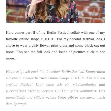
Here comes part II of my Berlin Festival collab with one of my
favorite online shops EDITED. For my second festival look I
chose to wear a girly flower print dress and some black cut out
boots. Too see the full look and loads of pictures click to see
more…
Heute zeige ich euch Teil 2 meiner Berlin-Festival-Kooperation
mit einem meiner liebsten Online Shops EDITED. Für meinen
zweiten Festival Look habe ich ein mädchenhaftes und
zuckersüsses Kleid zu derben Cut Out Boots kombiniert. Das
ganze Outfit und viiiiele weitere Fotos gibt es wie immer nach
dem Sprung!