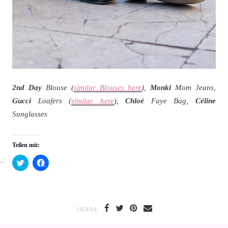
2nd Day
Blouse (
similar Blouses here
),
Monki
Mom Jeans,
Gucci
Loafers (
similar here
),
Chloé
Faye Bag,
Céline
Sunglasses
Teilen mit:
Klick,
Klick,
um
um
über
auf
Twitter
Facebook
zu
zu
teilen
teilen
(Wird
(Wird
in
in
SHARE
neuem
neuem
Fenster
Fenster
geöffnet)
geöffnet)