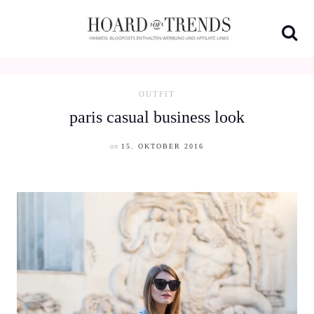
Skip
to
content
OUTFIT
paris casual business look
on
15. OKTOBER 2016