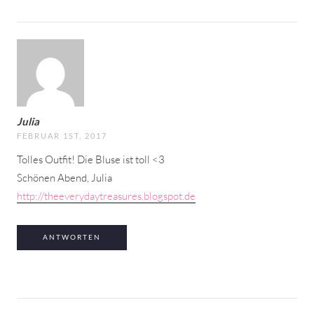
Julia
FEBRUAR 1ST, 2017
Tolles Outfit! Die Bluse ist toll <3
Schönen Abend, Julia
http://theeverydaytreasures.blogspot.de
ANTWORTEN