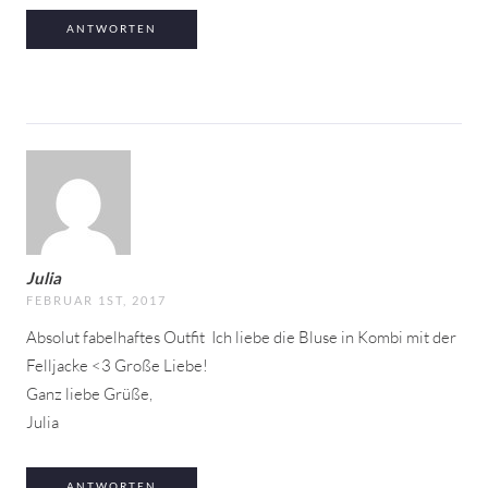
ANTWORTEN
Julia
FEBRUAR 1ST, 2017
Absolut fabelhaftes Outfit
Ich liebe die Bluse in Kombi mit der
Felljacke <3 Große Liebe!
Ganz liebe Grüße,
Julia
ANTWORTEN