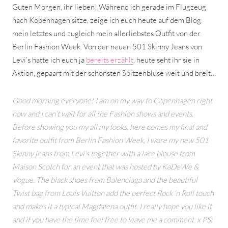
Guten Morgen, ihr lieben! Während ich gerade im Flugzeug
nach Kopenhagen sitze, zeige ich euch heute auf dem Blog
mein letztes und zugleich mein allerliebstes Outfit von der
Berlin Fashion Week. Von der neuen 501 Skinny Jeans von
Levi’s hatte ich euch ja
bereits erzählt
, heute seht ihr sie in
Aktion, gepaart mit der schönsten Spitzenbluse weit und breit…
Good morning everyone! I am on my way to Copenhagen right
now and I can’t wait for all the Fashion shows and events.
Before showing you my all my looks, here comes my final and
favorite outfit from Berlin Fashion Week. I wore my new 501
Skinny jeans from Levi’s together with a lace blouse from
Maison Scotch for an event that was hosted by KaDeWe &
Vogue. The black shoes from Balenciaga and the beautiful
Twist bag from Louis Vuitton add the perfect Rock ’n Roll touch
and makes it a typical Magdalena outfit. I really hope you like it
and if you have the time feel free to leave me a comment
x PS: