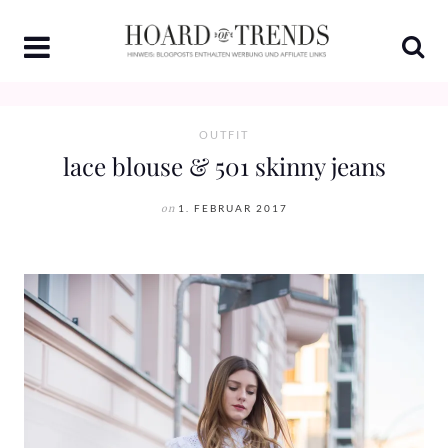
Skip
to
content
OUTFIT
lace blouse & 501 skinny jeans
on
1. FEBRUAR 2017