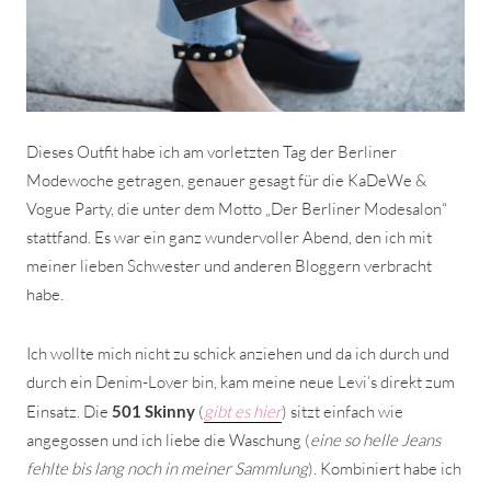
Dieses Outfit habe ich am vorletzten Tag der Berliner
Modewoche getragen, genauer gesagt für die KaDeWe &
Vogue Party, die unter dem Motto „Der Berliner Modesalon“
stattfand. Es war ein ganz wundervoller Abend, den ich mit
meiner lieben Schwester und anderen Bloggern verbracht
habe.
Ich wollte mich nicht zu schick anziehen und da ich durch und
durch ein Denim-Lover bin, kam meine neue Levi’s direkt zum
Einsatz. Die
501 Skinny
(
gibt es hier
) sitzt einfach wie
angegossen und ich liebe die Waschung (
eine so helle Jeans
fehlte bis lang noch in meiner Sammlung
). Kombiniert habe ich