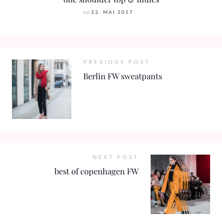
on
22. MAI 2017
PREVIOUS POST
Berlin FW sweatpants
NEXT POST
best of copenhagen FW