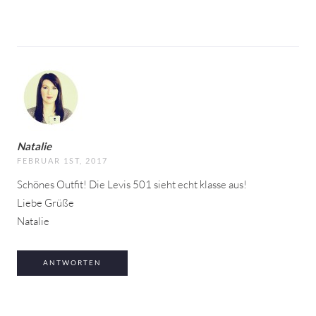
Natalie
FEBRUAR 1ST, 2017
Schönes Outfit! Die Levis 501 sieht echt klasse aus!
Liebe Grüße
Natalie
ANTWORTEN