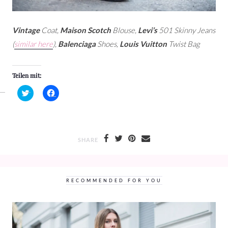
Vintage
Coat,
Maison Scotch
Blouse,
Levi’s
501 Skinny Jeans
(
similar here
),
Balenciaga
Shoes,
Louis Vuitton
Twist Bag
Teilen mit:
Klick,
Klick,
um
um
über
auf
Twitter
Facebook
zu
zu
teilen
teilen
(Wird
(Wird
in
in
SHARE
neuem
neuem
Fenster
Fenster
geöffnet)
geöffnet)
RECOMMENDED FOR YOU