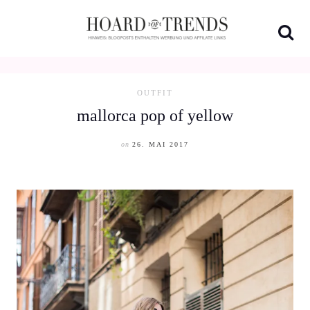
Skip
to
content
OUTFIT
mallorca pop of yellow
on
26. MAI 2017