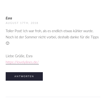
Esra
AUGUST 17TH, 2018
Toller Post! Ich war froh, als es endlich etwas kühler wurde.
Noch ist der Sommer nicht vorbei, deshalb danke für die Tipps
🙂
Liebe Grüße, Esra
https://lovelylines.de/
ANTWORTEN