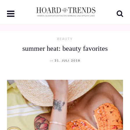
Skip
to
content
BEAUTY
summer heat: beauty favorites
on
31. JULI 2018