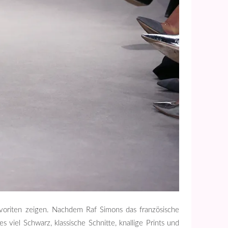
voriten zeigen. Nachdem Raf Simons das französische
viel Schwarz, klassische Schnitte, knallige Prints und