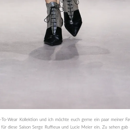
y-To-Wear Kollektion und ich möchte euch gerne ein paar meiner Fa
r diese Saison Serge Ruffieux und Lucie Meier ein. Zu sehen gab es 