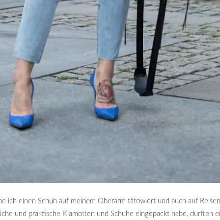
be ich einen Schuh auf meinem Oberarm tätowiert und auch auf Reisen
che und praktische Klamotten und Schuhe eingepackt habe, durften ein