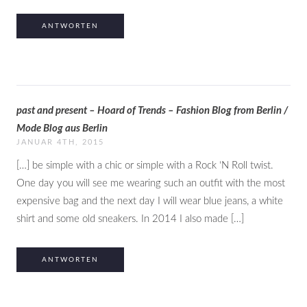
ANTWORTEN
past and present – Hoard of Trends – Fashion Blog from Berlin /
Mode Blog aus Berlin
JANUAR 4TH, 2015
[…] be simple with a chic or simple with a Rock ‘N Roll twist.
One day you will see me wearing such an outfit with the most
expensive bag and the next day I will wear blue jeans, a white
shirt and some old sneakers. In 2014 I also made […]
ANTWORTEN