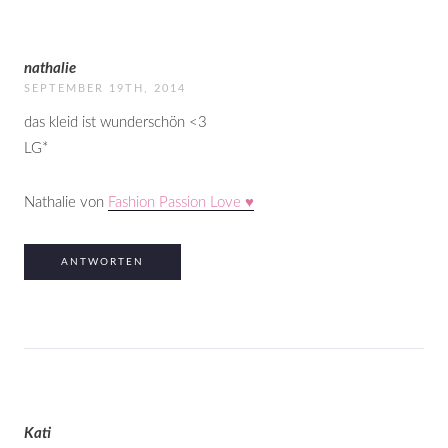
nathalie
SEPTEMBER 19TH, 2014
das kleid ist wunderschön <3
LG*
Nathalie von
Fashion Passion Love ♥
ANTWORTEN
Kati