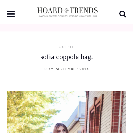
Skip
to
content
OUTFIT
sofia coppola bag.
on
19. SEPTEMBER 2014