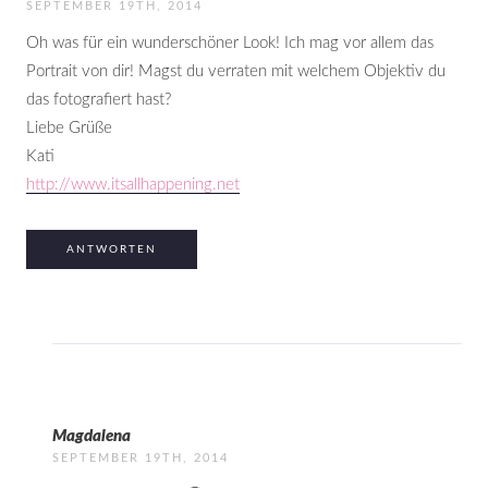
SEPTEMBER 19TH, 2014
Oh was für ein wunderschöner Look! Ich mag vor allem das
Portrait von dir! Magst du verraten mit welchem Objektiv du
das fotografiert hast?
Liebe Grüße
Kati
http://www.itsallhappening.net
ANTWORTEN
Magdalena
SEPTEMBER 19TH, 2014