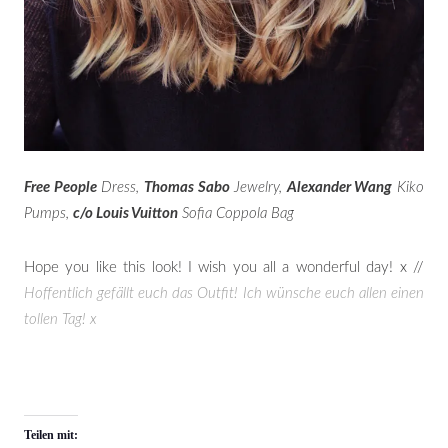
Free People
Dress,
Thomas Sabo
Jewelry,
Alexander Wang
Kiko
Pumps,
c/o Louis Vuitton
Sofia Coppola Bag
Hope you like this look! I wish you all a wonderful day! x //
Hoffentlich gefällt euch das Outfit! Ich wünsche euch allen einen
tollen Tag! x
Teilen mit: