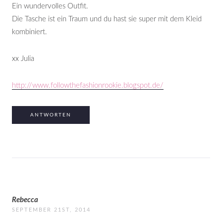
Ein wundervolles Outfit.
Die Tasche ist ein Traum und du hast sie super mit dem Kleid
kombiniert.
xx Julia
http://www.followthefashionrookie.blogspot.de/
ANTWORTEN
Rebecca
SEPTEMBER 21ST, 2014