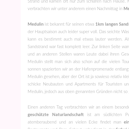
Strand und kamen oft nur zum schlafen nach Hause. 
verbrachten wir unter anderem einen Nachmittag in
Me
Medulin
ist bekannt für seinen etwa
1km langen Sand
der Hauptsaison auch leider super voll. Das seichte Wass
kann es bestimmt auch mal etwas lauter werden. Als
Sandstrand war fast komplett leer. Zur linken Seite w
und an anderen Stellen waren Leute dabei ihren Ges
Medulin stellt man sich also schon auf die vielen To
sonnen spazierten wir an der Hafenpromenade entlang, 
Medulin gesehen, aber der Ort ist ja sowieso relativ kl
schicke Neubauten und Apartments für Touristen und
Medulin, jedoch aus oben genannten Gründen nicht so g
Einen anderen Tag verbrachten wir an einem beson
geschützte Naturlandschaft
ist am südlichten Pu
atemberaubend und an vielen Ecke findet man
ei