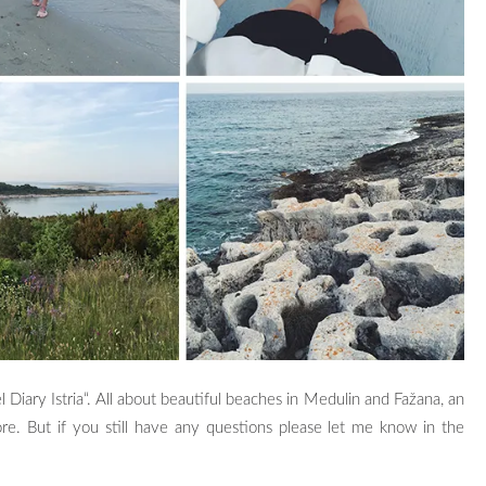
l Diary Istria“. All about beautiful beaches in Medulin and Fažana, an
e. But if you still have any questions please let me know in the