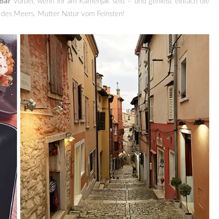
 Bar
vorbei, wenn ihr am Kamenjak seid – und genießt einfach die
n des Meers. Mutter Natur vom Feinsten!