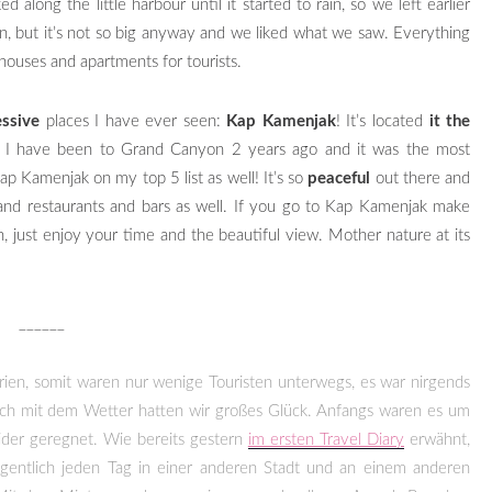
 along the little harbour until it started to rain, so we left earlier
n, but it’s not so big anyway and we liked what we saw. Everything
ouses and apartments for tourists.
ssive
places I have ever seen:
Kap Kamenjak
! It’s located
it the
ee! I have been to Grand Canyon 2 years ago and it was the most
ap Kamenjak on my top 5 list as well! It’s so
peaceful
out there and
nd restaurants and bars as well. If you go to Kap Kamenjak make
ah, just enjoy your time and the beautiful view. Mother nature at its
______
trien, somit waren nur wenige Touristen unterwegs, es war nirgends
uch mit dem Wetter hatten wir großes Glück. Anfangs waren es um
ider geregnet. Wie bereits gestern
im ersten Travel Diary
erwähnt,
igentlich jeden Tag in einer anderen Stadt und an einem anderen