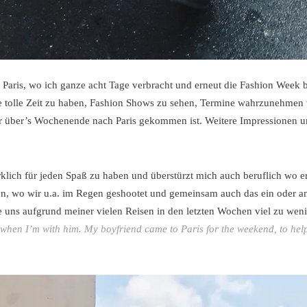
Paris, wo ich ganze acht Tage verbracht und erneut die Fashion Week b
ine tolle Zeit zu haben, Fashion Shows zu sehen, Termine wahrzunehmen 
er über’s Wochenende nach Paris gekommen ist. Weitere Impressionen u
irklich für jeden Spaß zu haben und überstürzt mich auch beruflich wo e
gen, wo wir u.a. im Regen geshootet und gemeinsam auch das ein oder a
de uns aufgrund meiner vielen Reisen in den letzten Wochen viel zu wen
when I’m with him. My boyfriend came to Paris for the weekend, to help