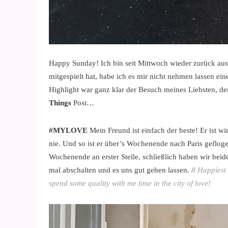
Happy Sunday! Ich bin seit Mittwoch wieder zurück aus 
mitgespielt hat, habe ich es mir nicht nehmen lassen e
Highlight war ganz klar der Besuch meines Liebsten, d
Things
Post…
#MYLOVE
Mein Freund ist einfach der beste! Er ist w
nie. Und so ist er über’s Wochenende nach Paris geflo
Wochenende an erster Stelle, schließlich haben wir bei
mal abschalten und es uns gut gehen lassen. //
Happiest 
spend some quality with me time in the city of love!