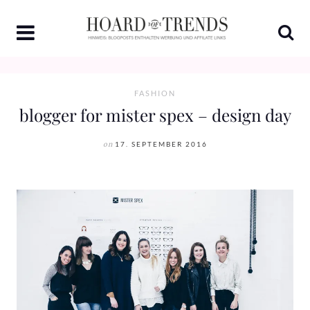
Skip
to
content
FASHION
blogger for mister spex – design day
on
17. SEPTEMBER 2016