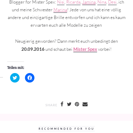
Blogger for Mister Spex:
Nisi
,
Ricarda
,
Jamina
,
Nina
,
Desi
, ich
und meine Schwester
Marina
! Jede von uns hat eine völlig
andere und einzigartige Brille entworfen und ich kann es kaum
erwarten euch alle Modelle zu zeigen
Neugierig geworden? Dann merkt euch unbedingt den
20.09.2016
und schaut bei
Mister Spex
vorbei!
Teilen mit:
Klick,
Klick,
um
um
über
auf
Twitter
Facebook
zu
zu
teilen
teilen
(Wird
(Wird
in
in
SHARE
neuem
neuem
Fenster
Fenster
geöffnet)
geöffnet)
RECOMMENDED FOR YOU