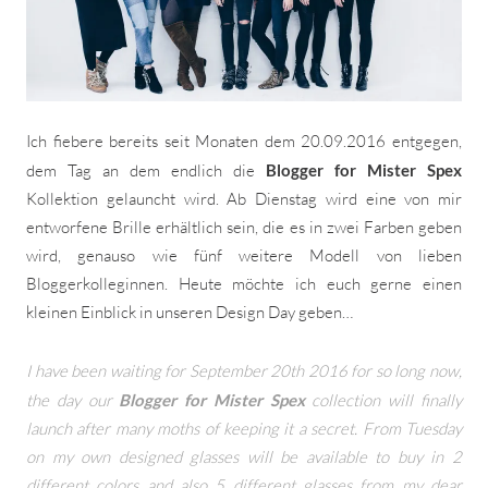
Ich fiebere bereits seit Monaten dem 20.09.2016 entgegen,
dem Tag an dem endlich die
Blogger for Mister Spex
Kollektion gelauncht wird. Ab Dienstag wird eine von mir
entworfene Brille erhältlich sein, die es in zwei Farben geben
wird, genauso wie fünf weitere Modell von lieben
Bloggerkolleginnen. Heute möchte ich euch gerne einen
kleinen Einblick in unseren Design Day geben…
I have been waiting for September 20th 2016 for so long now,
the day our
Blogger for Mister Spex
collection will finally
launch after many moths of keeping it a secret. From Tuesday
on my own designed glasses will be available to buy in 2
different colors and also 5 different glasses from my dear