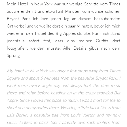
Mein Hotel in New York war nur wenige Schritte vom Times
Square entfernt und etwa fünf Minuten vom wunderschönen
Bryant Park. Ich kam jeden Tag an diesem bezaubernden
Ort vorbei und verweilte dort ein paar Minuten, bevor ich mich
wieder in den Trubel des Big Apples stürzte. Für mich stand
jedenfalls sofort fest, dass eins meiner Outfits dort
fotografiert werden musste. Alle Details gibt’s nach dem
Sprung…
My hotel in New York was only a few steps away from Times
Square and about 5 Minutes from the beautiful Bryant Park. I
went there every single day and always took the time to sit
there and relax before heading on in the crazy crowded Big
Apple. Since I loved this place so much it was a must for the to
shoot one of my outfits there. Wearing a little black Dress from
Lala Berlin, a beautiful bag from Louis Vuitton and my new
Gucci loafers in black too. I already own such loafers from