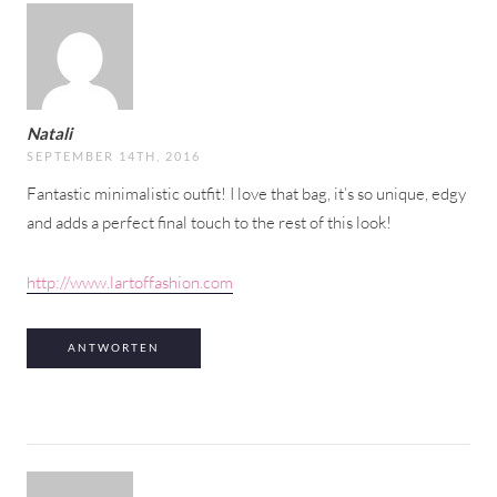
Natali
SEPTEMBER 14TH, 2016
Fantastic minimalistic outfit! I love that bag, it’s so unique, edgy
and adds a perfect final touch to the rest of this look!
http://www.lartoffashion.com
ANTWORTEN