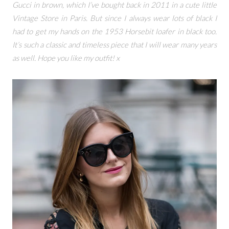
Gucci in brown, which I’ve bought back in 2011 in a cute little
Vintage Store in Paris. But since I always wear lots of black I
had to get my hands on the 1953 Horsebit loafer in black too.
It’s such a classic and timeless piece that I will wear many years
as well. Hope you like my outfit! x