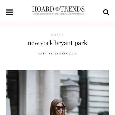
Skip
to
content
OUTFIT
new york bryant park
on
14. SEPTEMBER 2016