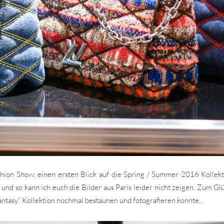
shion Show, einen ersten Blick auf die Spring / Summer 2016 Kollekt
 und so kann ich euch die Bilder aus Paris leider nicht zeigen. Zum 
Fantasy“ Kollektion nochmal bestaunen und fotografieren konnte…