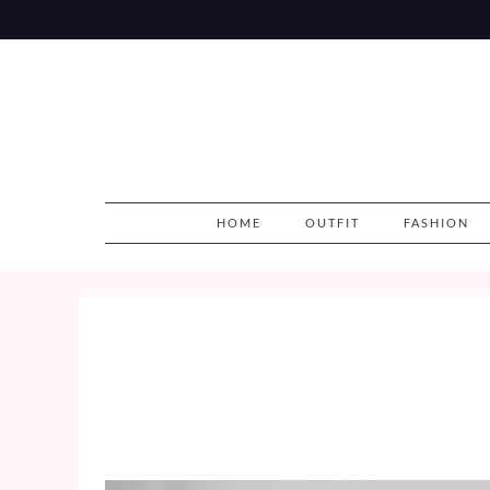
Skip
to
content
HOME
OUTFIT
FASHION