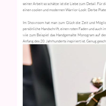
seiner Arbeit so schätze ist die Liebe zum Detail. Für
einen coolen und modernen Warrior-Look: Derbe Platea
Im Showroom hat man zum Glück die Zeit und Möglichk
persönliche Handschrift, einen roten Faden und auch i
wie zum Beispiel das Handgemalte Monogram auf der
Anfang des 20. Jahrhunderts inspiriert ist. Genug ges