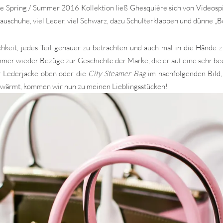
 die Spring / Summer 2016 Kollektion ließ Ghesquière sich von Videospi
uschuhe, viel Leder, viel Schwarz, dazu Schulterklappen und dünne „
eit, jedes Teil genauer zu betrachten und auch mal in die Hände z
mmer wieder Bezüge zur Geschichte der Marke, die er auf eine sehr bee
 Lederjacke oben oder die
City Steamer Bag
im nachfolgenden Bild,
chwärmt, kommen wir nun zu meinen Lieblingsstücken!