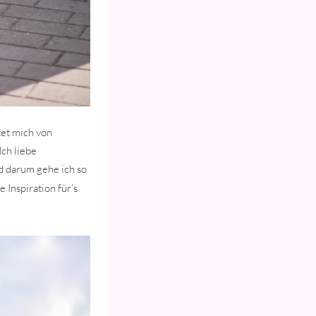
tet mich von
ch liebe
nd darum gehe ich so
 Inspiration für’s