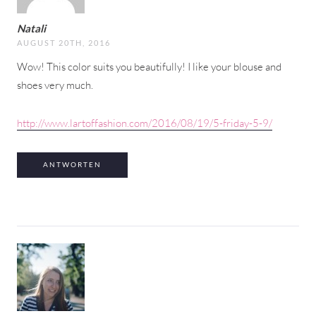
Natali
AUGUST 20TH, 2016
Wow! This color suits you beautifully! I like your blouse and
shoes very much.
http://www.lartoffashion.com/2016/08/19/5-friday-5-9/
ANTWORTEN