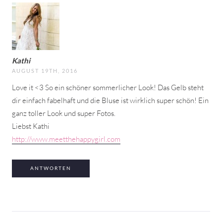
Kathi
AUGUST 19TH, 2016
Love it <3 So ein schöner sommerlicher Look! Das Gelb steht
dir einfach fabelhaft und die Bluse ist wirklich super schön! Ein
ganz toller Look und super Fotos.
Liebst Kathi
http://www.meetthehappygirl.com
ANTWORTEN