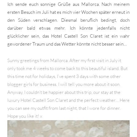
Ich sende euch sonnige Grüße aus Mallorca. Nach meinem
ersten Besuch im Juli hat es mich vier Wochen später erneut in
den Süden verschlagen. Diesmal beruflich bedingt, doch
darüber bald etwas mehr. Ich könnte jedenfalls nicht
glücklicher sein, das Hotel Castell Son Claret ist ein wahr
gewordener Traum und das Wetter könnte nicht besser sein…
Sunny greetings from Mallorca. After my first visit in July it
only took me 4 weeks to come back to this beautiful island. But
this time not for holidays, I’ve spent 3 days with some other
blogger girls for business. I will tell you more about it soon.
Anyway, I couldn’t be happier about this trip, our stay at the
luxury Hotel Castell Son Claret and the perfect weather… Here
you can see my outfit from last night, that I wore for dinner.
Hope you like it! x