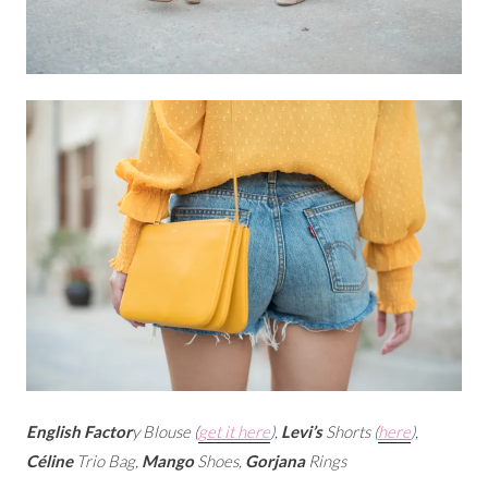
English Factor
y Blouse (
get it here
),
Levi’s
Shorts (
here
),
Céline
Trio Bag,
Mango
Shoes,
Gorjana
Rings