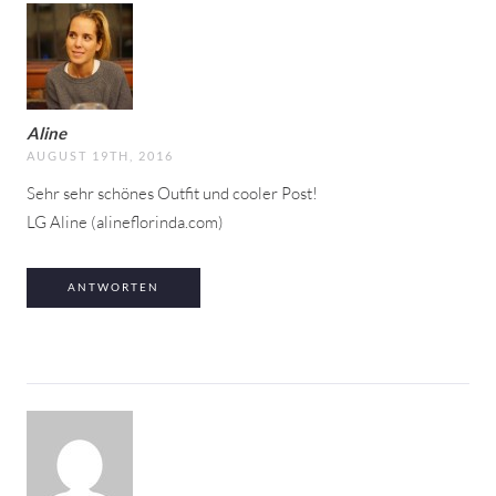
Aline
AUGUST 19TH, 2016
Sehr sehr schönes Outfit und cooler Post!
LG Aline (alineflorinda.com)
ANTWORTEN