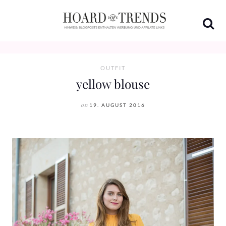
Skip
to
content
OUTFIT
yellow blouse
on
19. AUGUST 2016