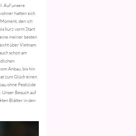
l. Auf unsere
wohner hatten sich
 Moment, den ich
is kurz vorm Start
s eine meiner besten
ssicht über Vietnam
 auch schon am
ndlichen
 vom Anbau, bis hin
 hat zum Glück einen
bau ohne Pestizide
en. Unser Besuch auf
kten Blätter in den