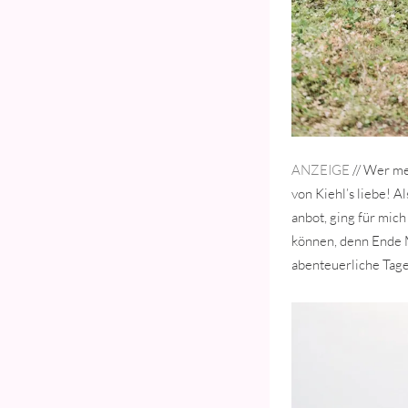
ANZEIGE
// Wer me
von Kiehl’s liebe! 
anbot, ging für mic
können, denn Ende M
abenteuerliche Tag