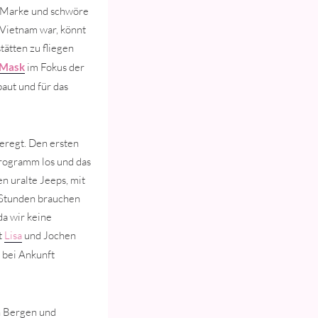
er Marke und schwöre
 Vietnam war, könnt
tätten zu fliegen
 Mask
im Fokus der
aut und für das
geregt. Den ersten
Programm los und das
en uralte Jeeps, mit
r Stunden brauchen
da wir keine
t
Lisa
und Jochen
 bei Ankunft
on Bergen und