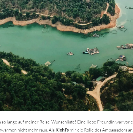
 so lange auf meiner Reise-Wunschliste! Eine liebe Freundin war vor e
hwärmen nicht mehr raus. Als
Kiehl’s
mir die Rolle des Ambassadors an