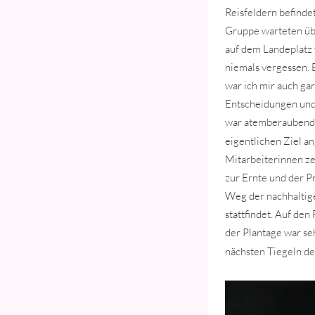
Reisfeldern befinde
Gruppe warteten übr
auf dem Landeplatz
niemals vergessen. 
war ich mir auch ga
Entscheidungen und 
war atemberaubend s
eigentlichen Ziel a
Mitarbeiterinnen zei
zur Ernte und der P
Weg der nachhaltig
stattfindet. Auf den
der Plantage war seh
nächsten Tiegeln d