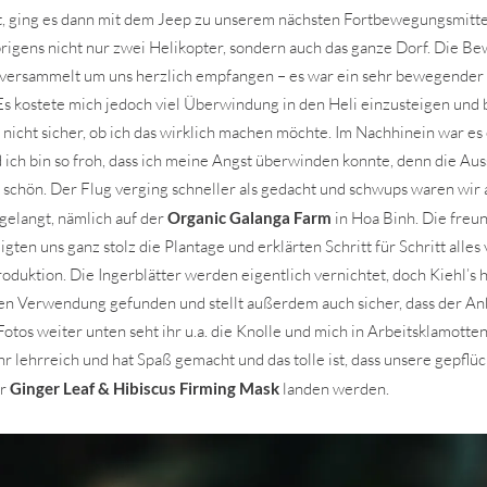
t, ging es dann mit dem Jeep zu unserem nächsten Fortbewegungsmitte
igens nicht nur zwei Helikopter, sondern auch das ganze Dorf. Die Be
 versammelt um uns herzlich empfangen – es war ein sehr bewegender
Es kostete mich jedoch viel Überwindung in den Heli einzusteigen und b
r nicht sicher, ob ich das wirklich machen möchte. Im Nachhinein war e
ich bin so froh, dass ich meine Angst überwinden konnte, denn die Au
chön. Der Flug verging schneller als gedacht und schwups waren wir
ngelangt, nämlich auf der
Organic Galanga Farm
in Hoa Binh. Die freu
gten uns ganz stolz die Plantage und erklärten Schritt für Schritt alles
roduktion. Die Ingerblätter werden eigentlich vernichtet, doch Kiehl’s
en Verwendung gefunden und stellt außerdem auch sicher, dass der An
 Fotos weiter unten seht ihr u.a. die Knolle und mich in Arbeitsklamott
r lehrreich und hat Spaß gemacht und das tolle ist, dass unsere gepflüc
er
Ginger Leaf & Hibiscus Firming Mask
landen werden.