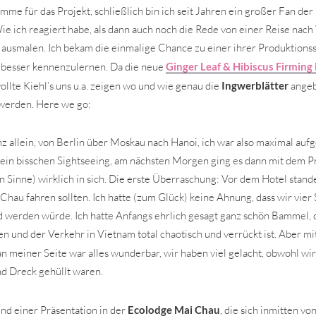
mme für das Projekt, schließlich bin ich seit Jahren ein großer Fan d
ie ich reagiert habe, als dann auch noch die Rede von einer Reise nach
r ausmalen. Ich bekam die einmalige Chance zu einer ihrer Produktionss
 besser kennenzulernen. Da die neue
Ginger Leaf & Hibiscus Firming
ollte Kiehl’s uns u.a. zeigen wo und wie genau die
Ingwerblätter
angeb
 werden. Here we go:
nz allein, von Berlin über Moskau nach Hanoi, ich war also maximal auf
 ein bisschen Sightseeing, am nächsten Morgen ging es dann mit dem 
en Sinne) wirklich in sich. Die erste Überraschung: Vor dem Hotel stand
Chau fahren sollten. Ich hatte (zum Glück) keine Ahnung, dass wir vie
ld werden würde. Ich hatte Anfangs ehrlich gesagt ganz schön Bammel, 
n und der Verkehr in Vietnam total chaotisch und verrückt ist. Aber mi
n meiner Seite war alles wunderbar, wir haben viel gelacht, obwohl wir
nd Dreck gehüllt waren.
d einer Präsentation in der
Ecolodge Mai Chau
, die sich inmitten v