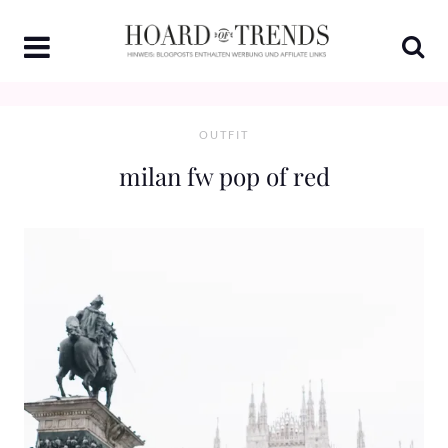
Skip
to
content
OUTFIT
milan fw pop of red