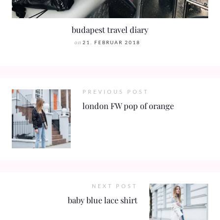
budapest travel diary
on
21. FEBRUAR 2018
PREVIOUS POST
london FW pop of orange
NEXT POST
baby blue lace shirt