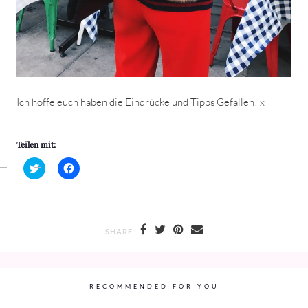
Ich hoffe euch haben die Eindrücke und Tipps Gefallen! x
Teilen mit:
Klick,
Klick,
um
um
über
auf
Twitter
Facebook
zu
zu
teilen
teilen
(Wird
(Wird
in
in
SHARE
neuem
neuem
Fenster
Fenster
geöffnet)
geöffnet)
RECOMMENDED FOR YOU