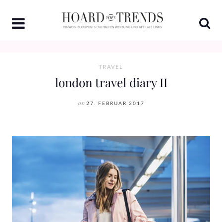
Skip
to
content
TRAVEL
london travel diary II
on
27. FEBRUAR 2017