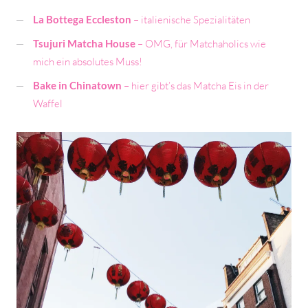
La Bottega Eccleston
– italienische Spezialitäten
Tsujuri Matcha House
– OMG, für Matchaholics wie
mich ein absolutes Muss!
Bake in Chinatown
– hier gibt’s das Matcha Eis in der
Waffel