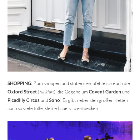
SHOPPING:
Zum shoppen und stöbern empfehle ich euch die
Oxford Street
(
na klar!
), die Gegend um
Covent Garden
und
Picadilly Circus
und
Soho
! Es gibt neben den großen Ketten
auch so viele tolle, kleine Labels zu entdecken…