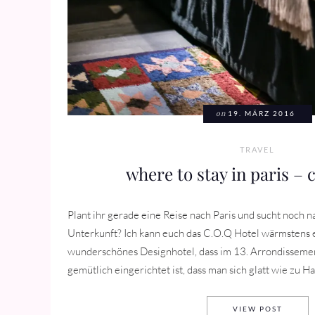
on
19. MÄRZ 2016
TRAVEL
where to stay in paris – c
Plant ihr gerade eine Reise nach Paris und sucht noch 
Unterkunft? Ich kann euch das C.O.Q Hotel wärmstens 
wunderschönes Designhotel, dass im 13. Arrondissemen
gemütlich eingerichtet ist, dass man sich glatt wie zu Hause
WHERE 
VIEW POST