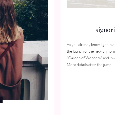
signor
As you already know I got inv
the launch of the new Signorin
"Garden of Wonders" and I was
More details after the jump! ..