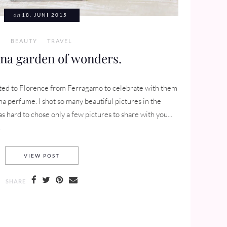
on
18. JUNI 2015
BEAUTY
TRAVEL
ina garden of wonders.
ited to Florence from Ferragamo to celebrate with them
a perfume. I shot so many beautiful pictures in the
 hard to chose only a few pictures to share with you...
.
SIGNORINA GARDEN OF WONDERS.
VIEW POST
SHARE