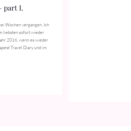
 part I.
wei Wochen vergangen. Ich
m liebsten sofort wieder
hjahr 2016, wenn es wieder
apest Travel Diary und im
ST TRAVEL DIARY – PART I.