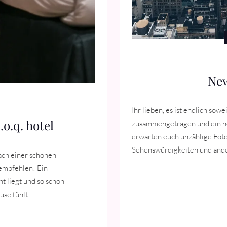
New
Ihr lieben, es ist endlich sow
.o.q. hotel
zusammengetragen und ein ne
erwarten euch unzählige Foto
Sehenswürdigkeiten und andere
nach einer schönen
empfehlen! Ein
t liegt und so schön
 fühlt... ...
TO STAY IN PARIS – C.O.Q. HOTEL