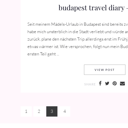
budapest travel diary –
Seit meinem Mädels-Urlaub in Budapest sind bereits z
habe mich unsterblich in die Stadt verliebt und würde a
zurück, plane den nächsten Trip allerdings erst im Frü
etwas wärmer ist. Wie versprochen, folgt nun mein Bud
ersten Teil geht ...
BUDAPE
VIEW POST
SHARE
1
2
3
4