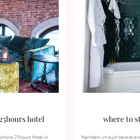
25hours hotel
where to st
rschöne 25hours Hotel in
Nachdem ich euch bereits ein H