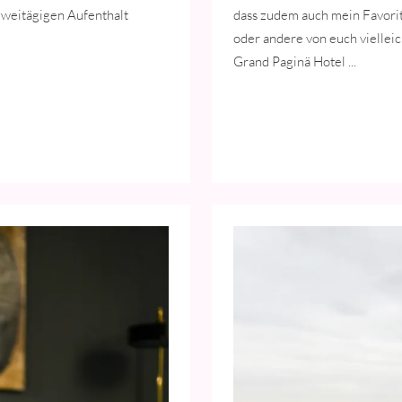
zweitägigen Aufenthalt
dass zudem auch mein Favorit 
oder andere von euch vielleic
Grand Paginä Hotel ...
TO STAY IN HAMBURG – 25HOURS HOTEL