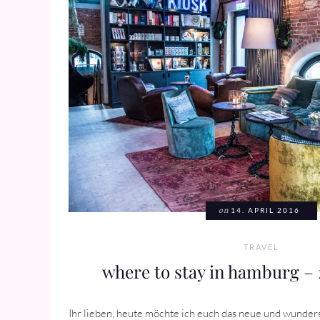
on
14. APRIL 2016
TRAVEL
where to stay in hamburg – 
Ihr lieben, heute möchte ich euch das neue und wunde