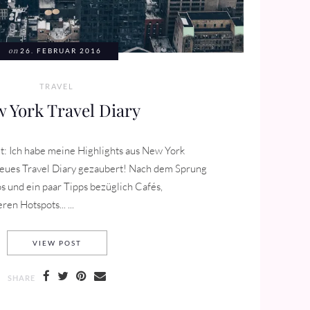
on
26. FEBRUAR 2016
TRAVEL
 York Travel Diary
eit: Ich habe meine Highlights aus New York
ues Travel Diary gezaubert! Nach dem Sprung
s und ein paar Tipps bezüglich Cafés,
n Hotspots... ...
NEW YORK TRAVEL DIARY
VIEW POST
SHARE